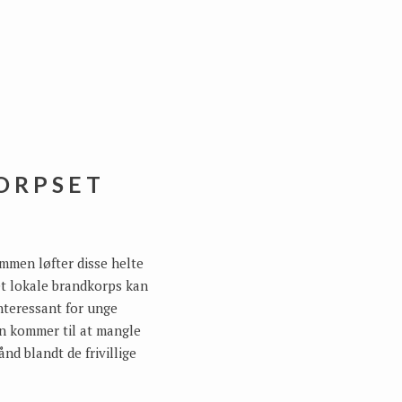
ORPSET
mmen løfter disse helte
det lokale brandkorps kan
interessant for unge
den kommer til at mangle
nd blandt de frivillige