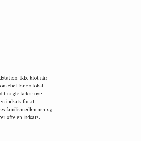
station. Ikke blot når
om chef for en lokal
øbt nogle lækre nye
en indsats for at
eres familiemedlemmer og
er ofte en indsats.