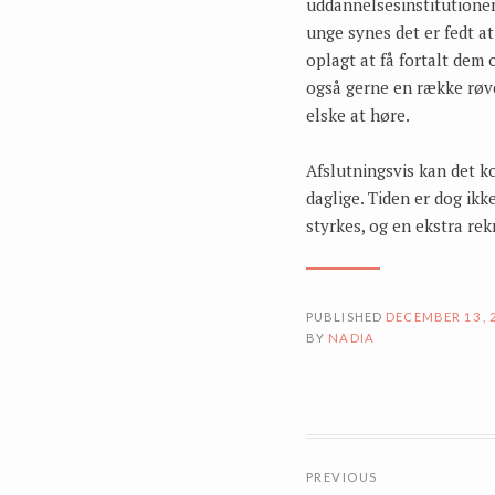
uddannelsesinstitutioner
unge synes det er fedt a
oplagt at få fortalt dem 
også gerne en række røve
elske at høre.
Afslutningsvis kan det k
daglige. Tiden er dog ikk
styrkes, og en ekstra rek
PUBLISHED
DECEMBER 13, 
BY
NADIA
NAVIGATI
PREVIOUS
TIL