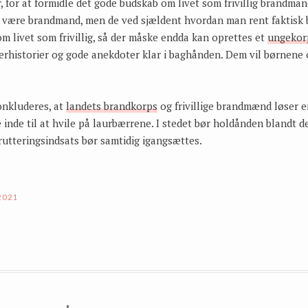
, for at formidle det gode budskab om livet som frivillig brandma
t være brandmand, men de ved sjældent hvordan man rent faktisk bl
om livet som frivillig, så der måske endda kan oprettes et
ungekor
rhistorier og gode anekdoter klar i baghånden. Dem vil børnene
onkluderes, at
landets brandkorps
og frivillige brandmænd løser 
e inde til at hvile på laurbærrene. I stedet bør holdånden blandt de
rutteringsindsats bør samtidig igangsættes.
2021
ON