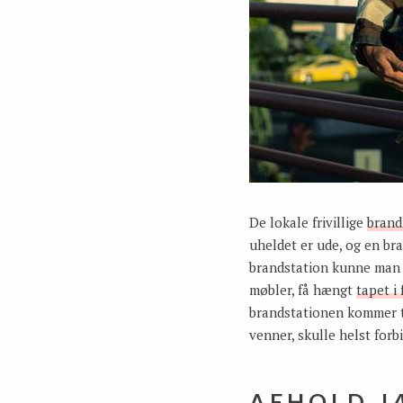
De lokale frivillige
bran
uheldet er ude, og en br
brandstation kunne man d
møbler, få hængt
tapet i
brandstationen kommer ti
venner, skulle helst forb
AFHOLD J