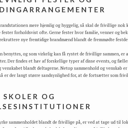
LDINGARRANGEMENTER
 brandstationen mere hjemlig og hyggelig, så skal de frivillige nok
 fester forholdsvist ofte. Gerne fester hvor familie, venner og be
 rekruttere nye fremtidige brandmænd blandt de fremmødte festde
 benyttes, og som virkelig kan få rystet de frivillige sammen, er 
. Der findes et hav af forskellige typer af disse events, og fælles
 venskabet blandt deltagerne. Netop sammenhold og venskab er vi
 så er der langt større sandsynlighed for, at de fortsætter som friv
Å SKOLER OG
SESINSTITUTIONER
ke sammenholdet blandt de frivillige på, er ved at tage ud til lo