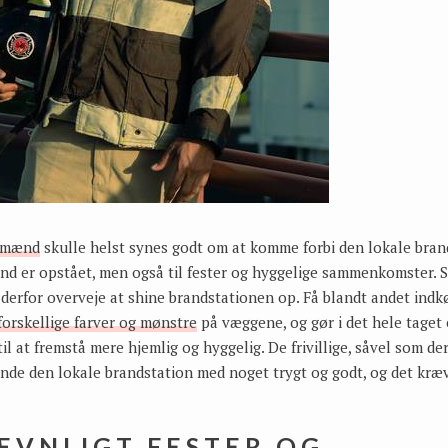
dmænd
skulle helst synes godt om at komme forbi den lokale brand
and er opstået, men også til fester og hyggelige sammenkomster. S
erfor overveje at shine brandstationen op. Få blandt andet indk
 forskellige farver og mønstre
på væggene, og gør i det hele taget 
l at fremstå mere hjemlig og hyggelig. De frivillige, såvel som d
inde den lokale brandstation med noget trygt og godt, og det kræv
ÆVNLIGT FESTER OG