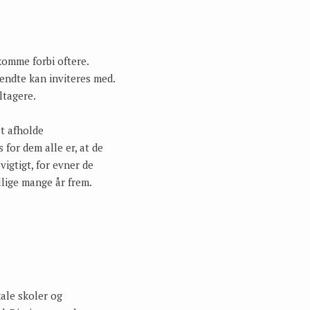
 komme forbi oftere.
kendte kan inviteres med.
ltagere.
at afholde
 for dem alle er, at de
gtigt, for evner de
illige mange år frem.
kale skoler og