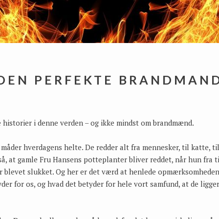
DEN PERFEKTE BRANDMAN
 historier i denne verden – og ikke mindst om brandmænd.
er hverdagens helte. De redder alt fra mennesker, til katte, til he
så, at gamle Fru Hansens potteplanter bliver reddet, når hun fra tid
r blevet slukket. Og her er det værd at henlede opmærksomheden 
r for os, og hvad det betyder for hele vort samfund, at de ligger