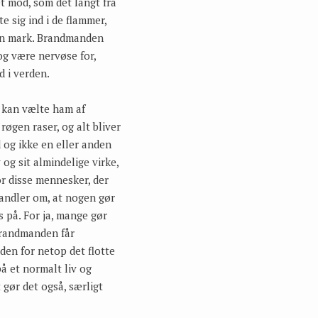
t mod, som det langt fra
te sig ind i de flammer,
a en mark. Brandmanden
g være nervøse for,
d i verden.
t kan vælte ham af
røgen raser, og alt bliver
d og ikke en eller anden
og sit almindelige virke,
or disse mennesker, der
handler om, at nogen gør
 på. For ja, mange gør
 brandmanden får
nden for netop det flotte
på et normalt liv og
et gør det også, særligt