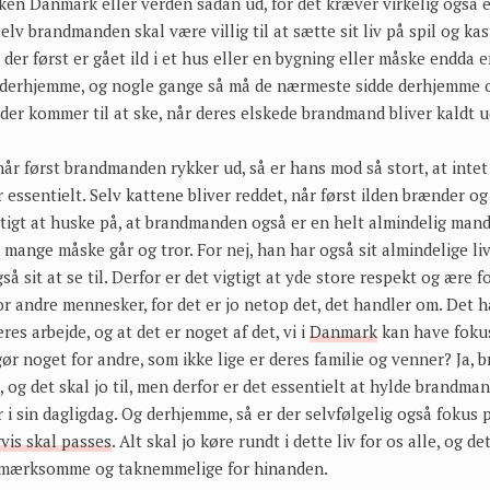
ken Danmark eller verden sådan ud, for det kræver virkelig også e
 selv brandmanden skal være villig til at sætte sit liv på spil og kas
r der først er gået ild i et hus eller en bygning eller måske endd
n derhjemme, og nogle gange så må de nærmeste sidde derhjemme o
 der kommer til at ske, når deres elskede brandmand bliver kaldt u
 når først brandmanden rykker ud, så er hans mod så stort, at inte
 essentielt. Selv kattene bliver reddet, når først ilden brænder og 
igtigt at huske på, at brandmanden også er en helt almindelig man
ange måske går og tror. For nej, han har også sit almindelige liv 
 sit at se til. Derfor er det vigtigt at yde store respekt og ære f
for andre mennesker, for det er jo netop det, det handler om. Det 
es arbejde, og at det er noget af det, vi i
Danmark
kan have fokus
r noget for andre, som ikke lige er deres familie og venner? Ja,
b, og det skal jo til, men derfor er det essentielt at hylde brandma
 i sin dagligdag. Og derhjemme, så er der selvfølgelig også fokus 
vis skal passes
. Alt skal jo køre rundt i dette liv for os alle, og d
opmærksomme og taknemmelige for hinanden.