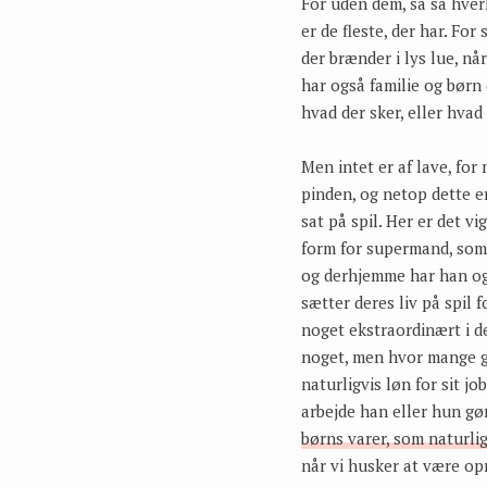
For uden dem, så så hver
er de fleste, der har. For
der brænder i lys lue, nå
har også familie og bør
hvad der sker, eller hvad
Men intet er af lave, for
pinden, og netop dette er
sat på spil. Her er det v
form for supermand, som m
og derhjemme har han også
sætter deres liv på spil 
noget ekstraordinært i der
noget, men hvor mange gø
naturligvis løn for sit jo
arbejde han eller hun gør
børns varer, som naturlig
når vi husker at være 